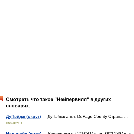
Смотреть что такое "Нейпервилл" в других
словарях:
ДуПэйдж (округ)
— ДуПэйдж англ. DuPage County Страна …
Википедия
Иллинойс (штат)
— Координаты: 41°16′41″ с. ш. 88°22′48″ з. д.