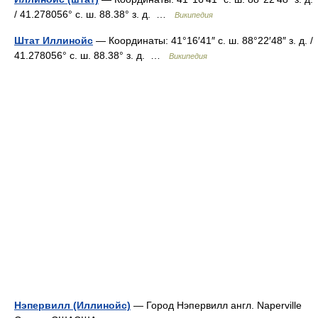
/ 41.278056° с. ш. 88.38° з. д. …
Википедия
Штат Иллинойс
— Координаты: 41°16′41″ с. ш. 88°22′48″ з. д. /
41.278056° с. ш. 88.38° з. д. …
Википедия
Нэпервилл (Иллинойс)
— Город Нэпервилл англ. Naperville