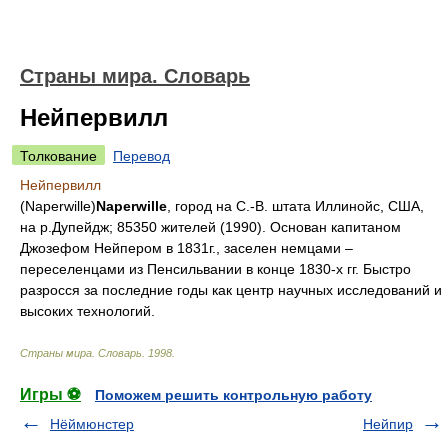
Страны мира. Словарь
Нейпервилл
Толкование
Перевод
Нейпервилл
(Naperwille)
Naperwille
, город на С.-В. штата Иллинойс, США,
на р.Дупейдж; 85350 жителей (1990). Основан капитаном
Джозефом Нейпером в 1831г., заселен немцами –
переселенцами из Пенсильвании в конце 1830-х гг. Быстро
разросся за последние годы как центр научных исследований и
высоких технологий.
Страны мира. Словарь
.
1998
.
Игры ⚽
Поможем решить контрольную работу
Нёймюнстер
Нейпир